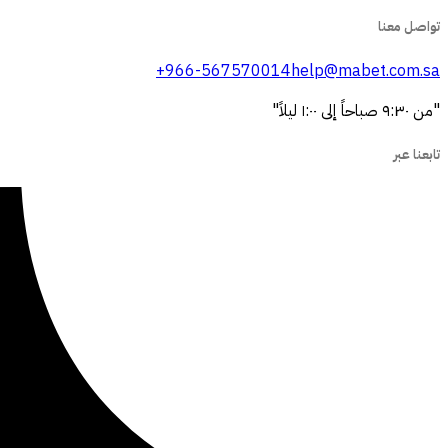
تواصل معنا
+966-567570014
help@mabet.com.sa
"من ٩:٣٠ صباحاً إلى ١:٠٠ ليلاً"
تابعنا عبر