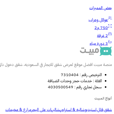
بعض المميزات
عوائل وعزاب
750 م2
2
غرفة
3
دورة مياه
منصة مبيت افضل موقع لعرض شقق للايجار في السعوديه، شقق دخول ذاتي، 
الترخيص رقم : 7310404
الفئة : خدمات حجز وحدات الضيافة
سجل تجاري رقم : 4030500549
أنواع المبيت
شقق,فلل,استيديو
شاليه & استراحه
شاليهات على البحر
مزارع & مخيمات